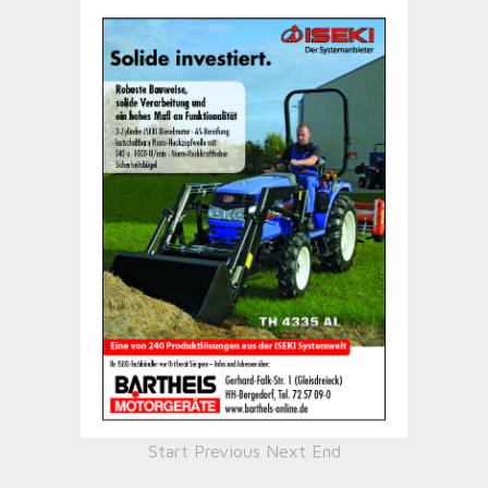
Start
Previous
Next
End