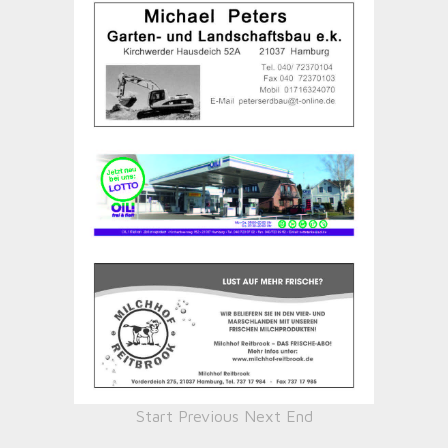
Start
Previous
Next
End